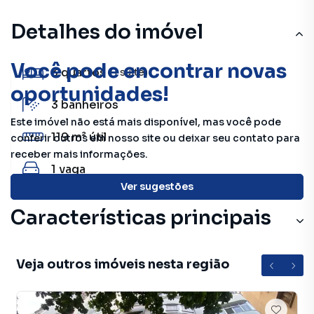
Detalhes do imóvel
Você pode encontrar novas
3
quartos
(1 suíte)
oportunidades!
3
banheiros
Este imóvel não está mais disponível, mas você pode
119 m²
útil
conferir outros em nosso site ou deixar seu contato para
receber mais informações.
1
vaga
Ver sugestões
Características principais
Veja outros imóveis nesta região