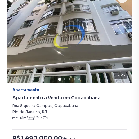
123
Apartamento
Apartamento à Venda em Copacabana
Rua Siqueira Campos
,
Copacabana
Rio de Janeiro
,
RJ
114
m²
4
3
1
R$ 1.490.000,00
Venda