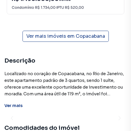
Condomínio
R$ 1.734,00
·
IPTU
R$ 520,00
Ver mais imóveis em
Copacabana
Descrição
Localizado no coração de Copacabana, no Rio de Janeiro,
este apartamento padrão de 3 quartos, sendo 1 suíte,
oferece uma excelente oportunidade de investimento ou
moradia. Com uma área útil de 119 m², o imóvel foi
cuidadosamente projetado para oferecer conforto e
Ver
mais
funcionalidade. Construído em 1953, o edifício possui uma
estrutura sólida e características que valorizam a
propriedade. O apartamento conta com 2 salas, uma ampla
Comodidades do imóvel
cozinha com armários embutidos, lavanderia e uma