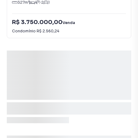
327
m²
4
2
1
R$ 3.750.000,00
Venda
Condomínio
R$ 2.560,24