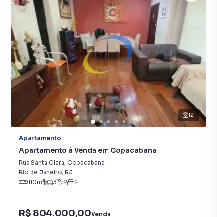
12
Apartamento
Apartamento à Venda em Copacabana
Rua Santa Clara
,
Copacabana
Rio de Janeiro
,
RJ
110
m²
3
2
2
R$ 804.000,00
Venda