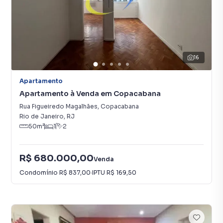
16
Apartamento
Apartamento à Venda em Copacabana
Rua Figueiredo Magalhães
,
Copacabana
Rio de Janeiro
,
RJ
50
m²
1
2
R$ 680.000,00
Venda
Condomínio
R$ 837,00
·
IPTU
R$ 169,50