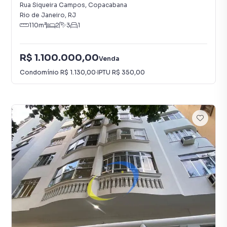
Rua Siqueira Campos
,
Copacabana
Rio de Janeiro
,
RJ
110
m²
2
3
1
R$ 1.100.000,00
Venda
Condomínio
R$ 1.130,00
·
IPTU
R$ 350,00