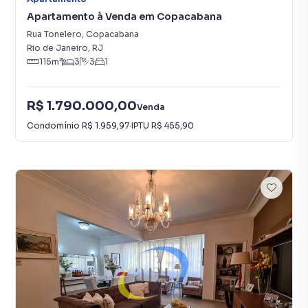
Apartamento à Venda em Copacabana
Rua Tonelero
,
Copacabana
Rio de Janeiro
,
RJ
115
m²
3
3
1
R$ 1.790.000,00
Venda
Condomínio
R$ 1.959,97
·
IPTU
R$ 455,90