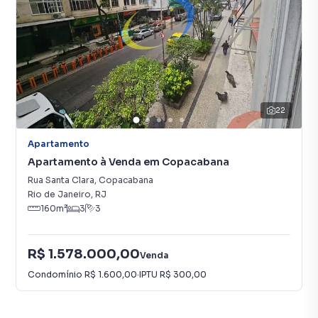
22
Apartamento
Apartamento à Venda em Copacabana
Rua Santa Clara
,
Copacabana
Rio de Janeiro
,
RJ
160
m²
3
3
R$ 1.578.000,00
Venda
Condomínio
R$ 1.600,00
·
IPTU
R$ 300,00