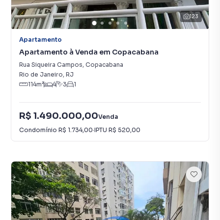
123
Apartamento
Apartamento à Venda em Copacabana
Rua Siqueira Campos
,
Copacabana
Rio de Janeiro
,
RJ
114
m²
4
3
1
R$ 1.490.000,00
Venda
Condomínio
R$ 1.734,00
·
IPTU
R$ 520,00