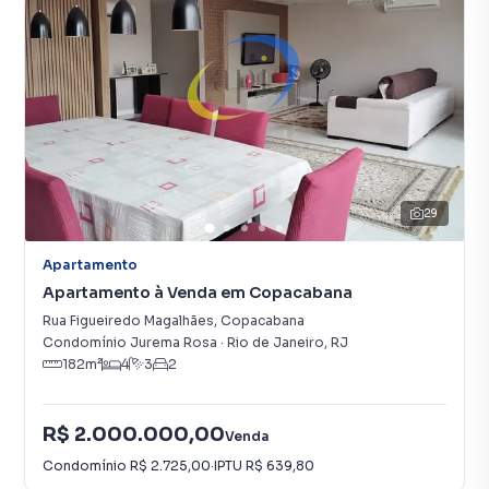
29
Apartamento
Apartamento à Venda em Copacabana
Rua Figueiredo Magalhães
,
Copacabana
Condomínio Jurema Rosa
·
Rio de Janeiro
,
RJ
182
m²
4
3
2
R$ 2.000.000,00
Venda
Condomínio
R$ 2.725,00
·
IPTU
R$ 639,80