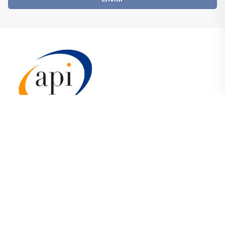
CRECI:
1.550
Conheça
Área do proprietário
Área do locatário
Winner