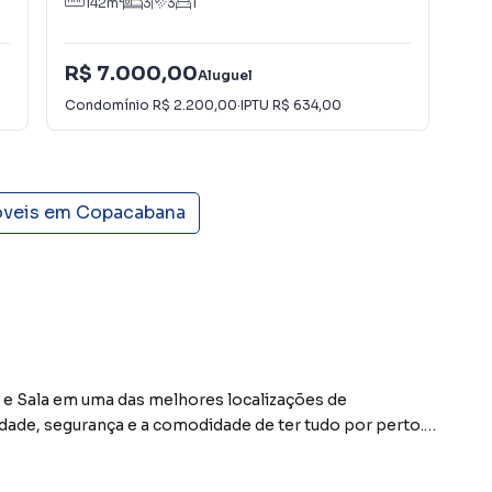
142
m²
3
3
1
R$ 7.000,00
Aluguel
Condomínio
R$ 2.200,00
·
IPTU
R$ 634,00
óveis em
Copacabana
e Sala em uma das melhores localizações de
dade, segurança e a comodidade de ter tudo por perto.