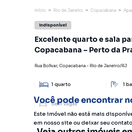
Início
Rio de Janeiro
Copacabana
Apa
Indisponível
Excelente quarto e sala p
Copacabana – Perto da Pra
Rua Bolivar
,
Copacabana
-
Rio de Janeiro
/
RJ
1
quarto
1
ba
Você pode encontrar n
Sem
vagas
Este imóvel não está mais disponív
em nosso site ou deixar seu contat
Veja outros imóveis e