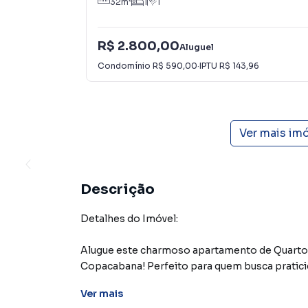
32
m²
1
1
R$ 2.800,00
Aluguel
Condomínio
R$ 590,00
·
IPTU
R$ 143,96
Ver mais im
Descrição
Detalhes do Imóvel:
Alugue este charmoso apartamento de Quarto 
Copacabana! Perfeito para quem busca pratici
Ver
mais
Composição: