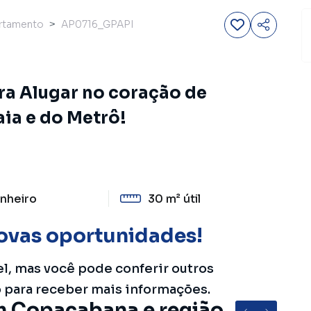
rtamento
AP0716_GPAPI
ara Alugar no coração de
ia e do Metrô!
nheiro
30 m²
útil
ovas oportunidades!
el, mas você pode conferir outros
o para receber mais informações.
m Copacabana e região