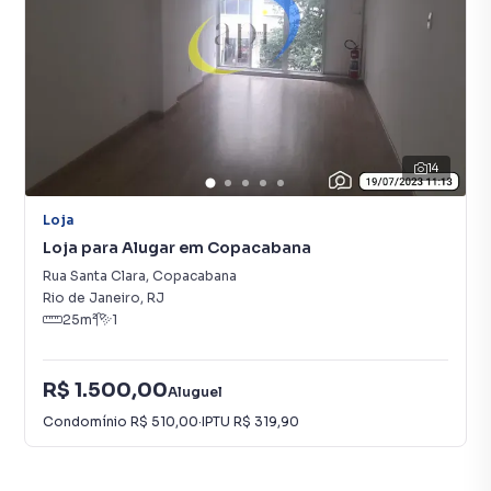
14
Loja
Loja para Alugar em Copacabana
Rua Santa Clara
,
Copacabana
Rio de Janeiro
,
RJ
25
m²
1
R$ 1.500,00
Aluguel
Condomínio
R$ 510,00
·
IPTU
R$ 319,90