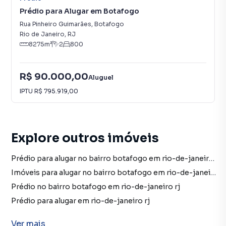
Prédio para Alugar em Botafogo
Rua Pinheiro Guimarães
,
Botafogo
Rio de Janeiro
,
RJ
8275
m²
2
800
R$ 90.000,00
Aluguel
IPTU
R$ 795.919,00
Explore outros imóveis
Prédio para alugar no bairro botafogo em rio-de-janeiro rj com 14 vagas
Imóveis para alugar no bairro botafogo em rio-de-janeiro rj
Prédio no bairro botafogo em rio-de-janeiro rj
Prédio para alugar em rio-de-janeiro rj
imóveis para alugar em rio-de-janeiro rj
Ver
mais