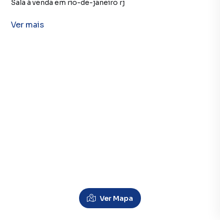
Sala à venda em rio-de-janeiro rj
Sala para alugar em rio-de-janeiro rj
Ver
mais
imóveis à venda em rio-de-janeiro rj
imóveis para alugar em rio-de-janeiro rj
Sala em rio-de-janeiro rj
Prédio à venda no bairro centro em rio-de-janeiro rj com 2 dormitórios
Lofts à Venda em Centro, Rio de Janeiro RJ
Prédio no bairro centro em rio-de-janeiro rj
Prédio à venda em rio-de-janeiro rj
Prédio em rio-de-janeiro rj
Ver Mapa