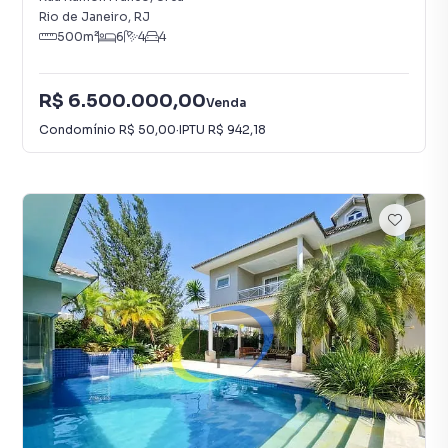
Rio de Janeiro
,
RJ
500
m²
6
4
4
R$ 6.500.000,00
Venda
Condomínio
R$ 50,00
·
IPTU
R$ 942,18