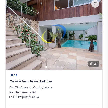
121
Casa
Casa à Venda em Leblon
Rua Timóteo da Costa
,
Leblon
Rio de Janeiro
,
RJ
691
m²
3
5
4