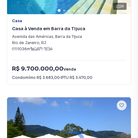
28
Casa
Casa à Venda em Barra da Tijuca
Avenida das Américas
,
Barra da Tijuca
Rio de Janeiro
,
RJ
1036
m²
5
7
4
R$ 9.700.000,00
Venda
Condomínio
R$ 3.683,00
·
IPTU
R$ 3.470,00