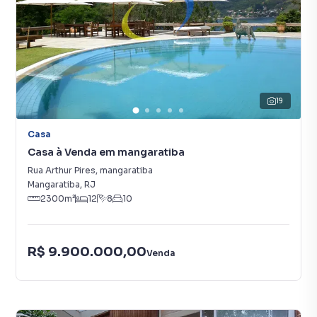
19
Casa
Casa à Venda em mangaratiba
Rua Arthur Pires
,
mangaratiba
Mangaratiba
,
RJ
2300
m²
12
8
10
R$ 9.900.000,00
Venda