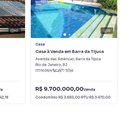
40
28
Casa
Casa à Venda em Barra da Tijuca
Avenida das Américas
,
Barra da Tijuca
Rio de Janeiro
,
RJ
1036
m²
5
7
4
R$ 9.700.000,00
da
Venda
42,18
Condomínio
R$ 3.683,00
·
IPTU
R$ 3.470,00