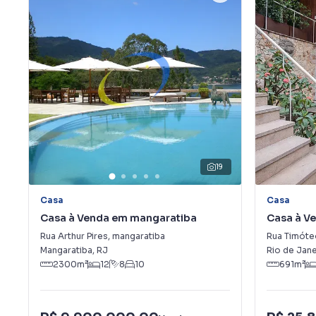
19
Casa
Casa
Casa à Venda em mangaratiba
Casa à V
Rua Arthur Pires
,
mangaratiba
Rua Timóte
Mangaratiba
,
RJ
Rio de Jane
2300
m²
12
8
10
691
m²