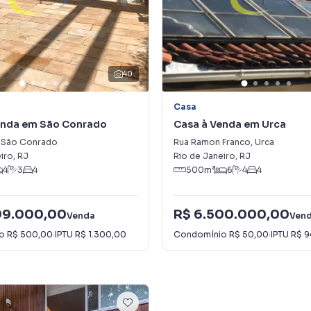
40
Casa
enda em São Conrado
Casa à Venda em Urca
São Conrado
Rua Ramon Franco
,
Urca
iro
,
RJ
Rio de Janeiro
,
RJ
4
3
4
500
m²
6
4
4
99.000,00
R$ 6.500.000,00
Venda
Ven
io
R$ 500,00
·
IPTU
R$ 1.300,00
Condomínio
R$ 50,00
·
IPTU
R$ 9