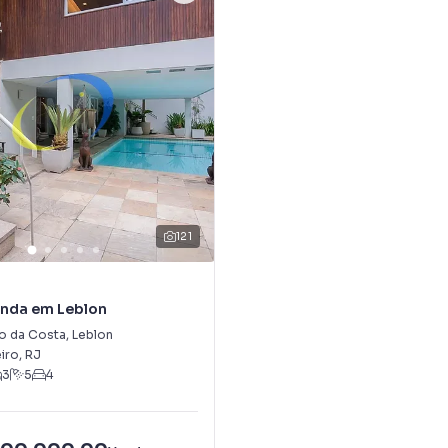
121
enda em Leblon
o da Costa
,
Leblon
iro
,
RJ
3
5
4