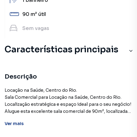
1
banheiro
90 m²
útil
Sem
vagas
Características principais
Descrição
Locação na Saúde, Centro do Rio.
Sala Comercial para Locação na Saúde, Centro do Rio.
Localização estratégica e espaço ideal para o seu negócio!
Alugue esta excelente sala comercial de 90m², localizada
na Rua Sacadura Cabral, no coração do Centro do Rio de
Ver
mais
Janeiro, em uma região de fácil acesso e alta visibilidade. O
imóvel é perfeito para empresas que buscam praticidade,