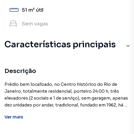
51 m²
útil
Sem
vagas
Características principais
Descrição
Prédio bem localizado, no Centro histórico do Rio de
Janeiro, totalmente residencial, porteiro 24:00 h, três
elevadores (2 sociais e 1 de serviço), sem garagem, apenas
dez unidades por andar, tradicional, fundado em 1962, há 63
anos.
Ver
mais
Apartamento, andar médio, sol da tarde, fundos,
totalmente silencioso, com excelente luminosidade,
composto de: sala, saleta, podendo ser utilizada como um